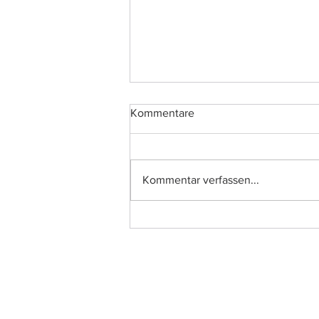
Kommentare
Kommentar verfassen...
Projektvorstellung: create
imPRessions