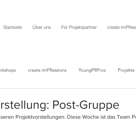
Startseite
Über uns
Für Projektpartner
create imPRes
rkshops
create imPRessions
YoungPRPros
Projekte
r
Pressemitteilungen
rstellung: Post-Gruppe
nseren Projektvorstellungen. Diese Woche ist das Team P