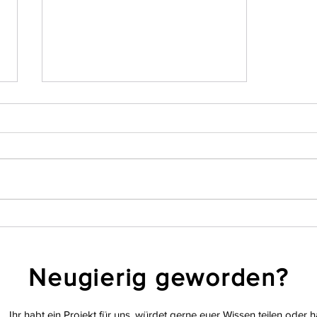
Die create imPRessions 2024:
Be real – PResent yourself!
Neugierig geworden?
Ihr habt ein Projekt für uns, würdet gerne euer Wissen teilen oder h