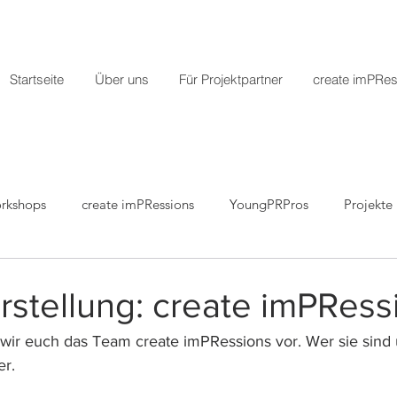
Startseite
Über uns
Für Projektpartner
create imPRes
rkshops
create imPRessions
YoungPRPros
Projekte
r
Pressemitteilungen
rstellung: create imPRess
wir euch das Team create imPRessions vor. Wer sie sind 
r. 