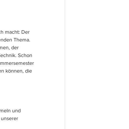
h macht: Der 
nenden Thema. 
men, der 
Technik. Schon 
Sommersemester 
en können, die 
meln und 
 unserer 