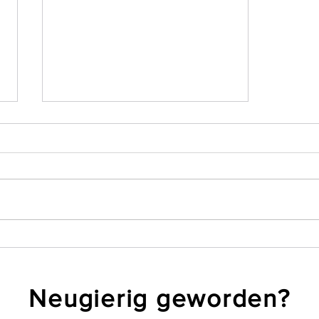
Die create imPRessions 2024:
Be real – PResent yourself!
Neugierig geworden?