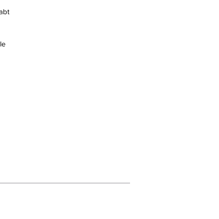
abt
le