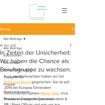
Beitrag
Alle Beiträge
19. Dez. 2021
Alle Beiträge
In Zeiten der Unsicherheit:
Exkursionen
Wir haben die Chance als
Workshops
Berufsgruppe zu wachsen.
create imPRessions
Kurz vor Weihnachten haben wir mit 
YoungPRPros
Katharina Berlet
 gesprochen. Sie ist seit 
Projekte
2015 bei Europas führendem 
Alumni-Interviews
Omnichannel-Optiker 
Mister Spex
 Vice 
President Corporate Communication & 
Reviews ehemaliger Projektpartner
PR / Press Officer und war uns aus 