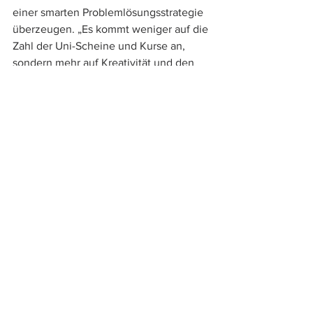
einer smarten Problemlösungsstrategie 
überzeugen. „Es kommt weniger auf die 
Zahl der Uni-Scheine und Kurse an, 
sondern mehr auf Kreativität und den 
Zugang zu unserem Beruf.“ 
In Zeiten der Unsicherheit 
haben wir die Chance als 
Berufsgruppe zu wachsen
Insgesamt ist die Bedeutung von 
Kommunikation im unternehmerischen 
Umfeld in den letzten Jahren 
gestiegen. Es beginnt mit der 
Feststellung, dass es wichtig ist 
überhaupt zu kommunizieren. Eine 
weitere Tendenz ist, aus Katharinas 
Beobachtung, dass neue und viel 