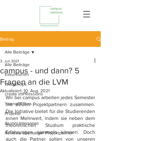
Beitrag
Alle Beiträge
3. Juli 2021
Alle Beiträge
campus - und dann? 5
Exkursionen
Fragen an die LVM
Workshops
Aktualisiert:
10. Aug. 2021
create imPRessions
Wir bei campus arbeiten jedes Semester 
YoungPRPros
mit neuen Projektpartnern zusammen. 
Die Initiative bietet für die Studierenden 
Projekte
einen Mehrwert, indem sie neben dem 
Alumni-Interviews
theoretischen Studium praktische 
Erfahrungen sammeln können. Doch 
Reviews ehemaliger Projektpartner
auch die Partner sollen von unseren 