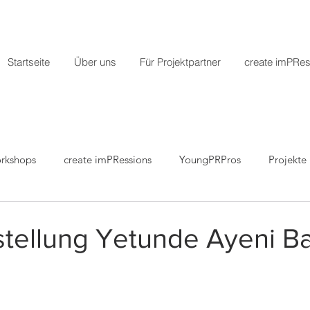
Startseite
Über uns
Für Projektpartner
create imPRes
rkshops
create imPRessions
YoungPRPros
Projekte
r
Pressemitteilungen
tellung Yetunde Ayeni B