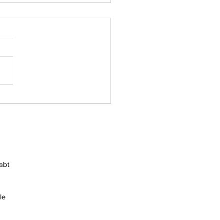
vorstellung CorpCom
abt
le