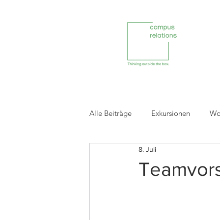
Alle Beiträge
Exkursionen
Wo
8. Juli
Reviews ehemaliger Projektpartne
Teamvors