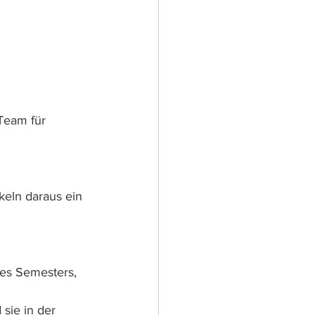
Team für 
keln daraus ein 
es Semesters, 
sie in der 