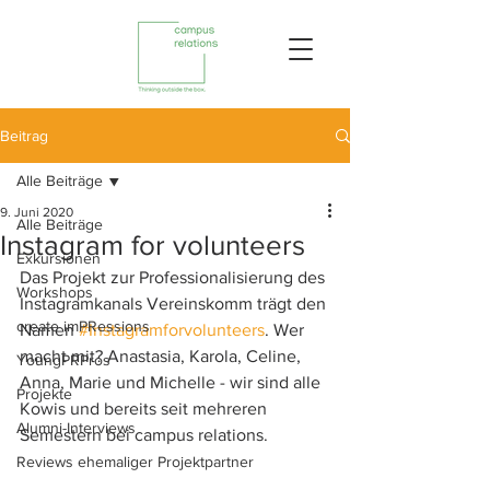
Beitrag
Alle Beiträge
9. Juni 2020
Alle Beiträge
Instagram for volunteers
Exkursionen
Das Projekt zur Professionalisierung des 
Workshops
Instagramkanals Vereinskomm trägt den 
create imPRessions
Namen 
#Instagramforvolunteers
. Wer 
macht mit? Anastasia, Karola, Celine, 
YoungPRPros
Anna, Marie und Michelle - wir sind alle 
Projekte
Kowis und bereits seit mehreren 
Alumni-Interviews
Semestern bei campus relations.
Reviews ehemaliger Projektpartner