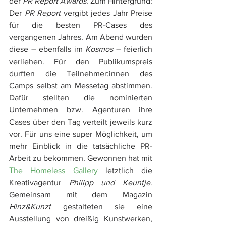
der 
PR Report Awards
. Zum Hintergrund: 
Der 
PR Report
 vergibt jedes Jahr Preise 
für die besten PR-Cases des 
vergangenen Jahres. Am Abend wurden 
diese – ebenfalls im 
Kosmos
 – feierlich 
verliehen. Für den Publikumspreis 
durften die Teilnehmer:innen des 
Camps selbst am Messetag abstimmen. 
Dafür stellten die nominierten 
Unternehmen bzw. Agenturen ihre 
Cases über den Tag verteilt jeweils kurz 
vor. Für uns eine super Möglichkeit, um 
mehr Einblick in die tatsächliche PR-
Arbeit zu bekommen. Gewonnen hat mit 
The Homeless Gallery
 letztlich die 
Kreativagentur 
Philipp und Keuntje
. 
Gemeinsam mit dem Magazin 
Hinz&Kunzt
 gestalteten sie eine 
Ausstellung von dreißig Kunstwerken, 