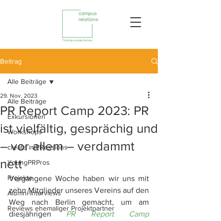
Beitrag
Alle Beiträge
29. Nov. 2023
Alle Beiträge
PR Report Camp 2023: PR
Exkursionen
ist vielfältig, gesprächig und
Workshops
– vor allem – verdammt
create imPRessions
nett
YoungPRPros
Projekte
Vergangene Woche haben wir uns mit 
zehn Mitglieder unseres Vereins auf den 
Alumni-Interviews
Weg nach Berlin gemacht, um am 
Reviews ehemaliger Projektpartner
diesjährigen 
PR Report Camp