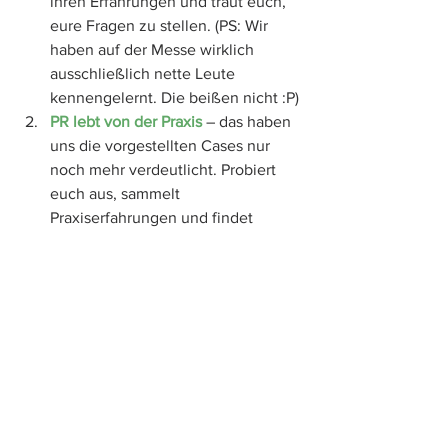
ihren Erfahrungen und traut euch, 
eure Fragen zu stellen. (PS: Wir 
haben auf der Messe wirklich 
ausschließlich nette Leute 
kennengelernt. Die beißen nicht :P)
PR lebt von der Praxis
 – das haben 
uns die vorgestellten Cases nur 
noch mehr verdeutlicht. Probiert 
euch aus, sammelt 
Praxiserfahrungen und findet 
heraus, welche      Aspekte der PR 
euch persönlich Spaß machen – 
und welche vielleicht auch nicht.
Stresst euch nicht zu sehr
:
 In der 
PR findet jede:r seinen oder ihren 
Platz. Kaum jemand hat mit Anfang 
zwanzig eine Ahnung, wo er oder 
sie die nächsten vierzig Jahre des   
   Lebens arbeiten möchte. Das 