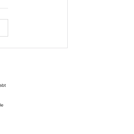
ktvorstellung: Jessica
s
abt
le