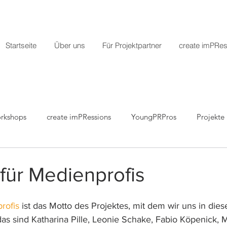
Startseite
Über uns
Für Projektpartner
create imPRes
rkshops
create imPRessions
YoungPRPros
Projekte
r
Pressemitteilungen
 für Medienprofis
rofis
 ist das Motto des Projektes, mit dem wir uns in di
das sind Katharina Pille, Leonie Schake, Fabio Köpenick, 