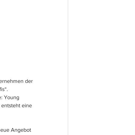
ternehmen der 
s“. 
e: Young 
entsteht eine 
 neue Angebot 