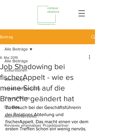
Beitrag
Alle Beiträge
6. Mai 2019
Alle Beiträge
Job Shadowing bei
Exkursionen
fischerAppelt - wie es
Workshops
meine Sicht auf die
create imPRessions
Branche geändert hat
YoungPRPros
Projekte
Zu Besuch bei der Geschäftsführerin 
der Relations Abteilung und 
Alumni-Interviews
fischerAppelt. Das macht einen vor dem 
Reviews ehemaliger Projektpartner
ersten Treffen schon ein wenig nervös. 