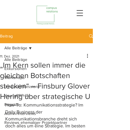
Beitrag
Alle Beiträge
11. Dez. 2021
Alle Beiträge
„Im Kern sollen immer die
Exkursionen
gleichen Botschaften
Workshops
stecken“ – Finsbury Glover
create imPRessions
Hering über strategische U
YoungPRPros
Projekte
How-To: Kommunikationsstrategie? Im 
Daily Business der 
Alumni-Interviews
Kommunikationsbranche dreht sich 
Reviews ehemaliger Projektpartner
doch alles um eine Strategie. Im besten 